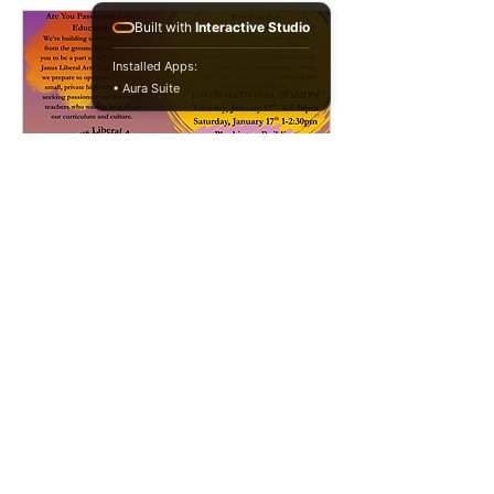
Built with
Interactive Studio
Installed Apps:
• Aura Suite
Múltiples fechas
Teacher Informational
Session
sáb, 17 ene